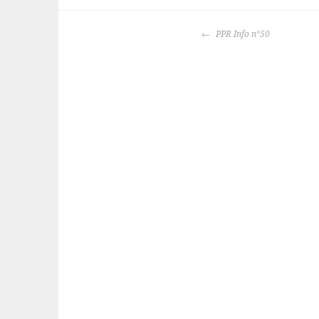
Navigation
PPR Info n°50
des
articles