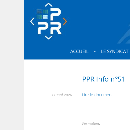
Aller
au
Syndicat interdépar
contenu
SIPPR Ile de France
principal
ACCUEIL
LE SYNDICAT
PPR Info n°51
Lire le document
11 mai 2026
Permalien
.