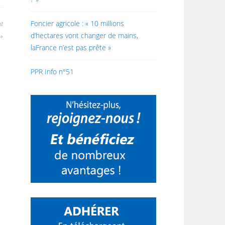
Foncier agricole : « 10 millions
nt
d’hectares vont changer de mains,
laFrance n’est pas prête »
PPR Info n°51