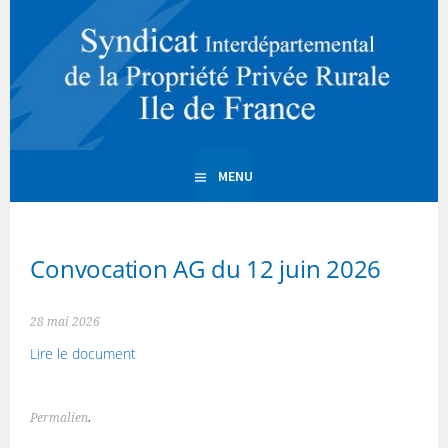
Aller
au
Syndicat
contenu
SIPPR Ile de France
principal
interdépartemental de la
Propriété Privée Rurale
MENU
d'Ile de France
Convocation AG du 12 juin 2026
28 mai 2026
Lire le document
Permalien
.