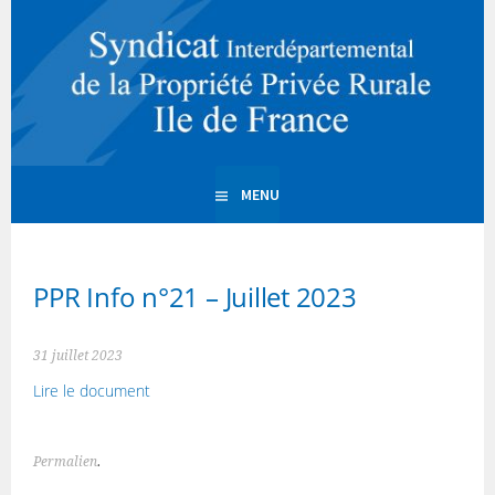
Aller
au
Syndicat
contenu
SIPPR Ile de France
principal
interdépartemental de la
Propriété Privée Rurale
MENU
d'Ile de France
PPR Info n°21 – Juillet 2023
31 juillet 2023
Lire le document
Permalien
.