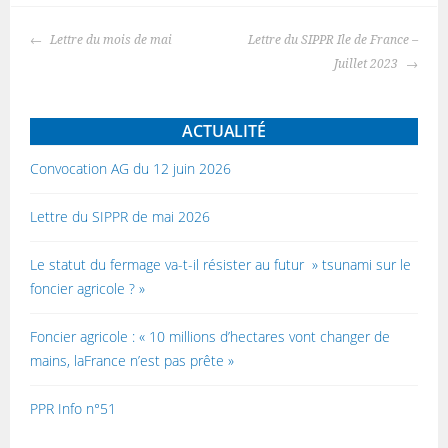
Navigation
Lettre du mois de mai
Lettre du SIPPR Ile de France –
des
Juillet 2023
articles
ACTUALITÉ
Convocation AG du 12 juin 2026
Lettre du SIPPR de mai 2026
Le statut du fermage va-t-il résister au futur » tsunami sur le
foncier agricole ? »
Foncier agricole : « 10 millions d’hectares vont changer de
mains, laFrance n’est pas prête »
PPR Info n°51