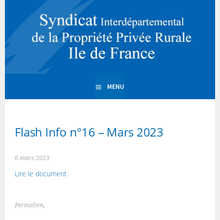
Aller
au
Syndicat
contenu
SIPPR Ile de France
principal
interdépartemental de la
Propriété Privée Rurale
MENU
d'Ile de France
Flash Info n°16 – Mars 2023
6 mars 2023
Lire le document
Permalien
.