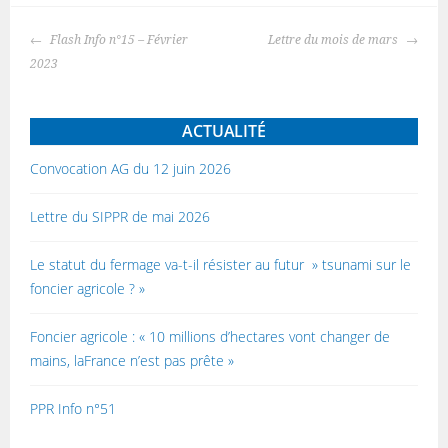
Navigation
Flash Info n°15 – Février
Lettre du mois de mars
des
2023
articles
ACTUALITÉ
Convocation AG du 12 juin 2026
Lettre du SIPPR de mai 2026
Le statut du fermage va-t-il résister au futur » tsunami sur le
foncier agricole ? »
Foncier agricole : « 10 millions d’hectares vont changer de
mains, laFrance n’est pas prête »
PPR Info n°51