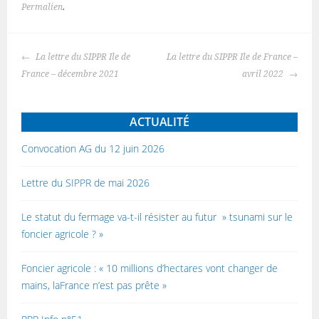
Permalien
.
Navigation
La lettre du SIPPR Ile de
La lettre du SIPPR Ile de France –
des
France – décembre 2021
avril 2022
articles
ACTUALITÉ
Convocation AG du 12 juin 2026
Lettre du SIPPR de mai 2026
Le statut du fermage va-t-il résister au futur » tsunami sur le
foncier agricole ? »
Foncier agricole : « 10 millions d’hectares vont changer de
mains, laFrance n’est pas prête »