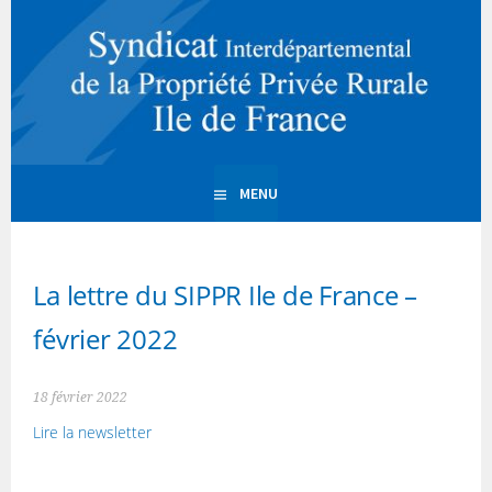
Aller
au
Syndicat
contenu
SIPPR Ile de France
principal
interdépartemental de la
Propriété Privée Rurale
MENU
d'Ile de France
La lettre du SIPPR Ile de France –
février 2022
18 février 2022
Lire la newsletter